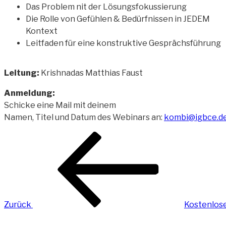
Das Problem nit der Lösungsfokussierung
Die Rolle von Gefühlen & Bedürfnissen in JEDEM
Kontext
Leitfaden für eine konstruktive Gesprächsführung
Leitung:
Krishnadas Matthias Faust
Anmeldung:
Schicke eine Mail mit deinem
Namen, Titel und Datum des Webinars an:
kombi@igbce.d
Beitragsnavigation
Vorheriger
Beitrag
Zurück
Kostenlos
Nächster