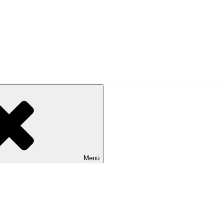
N SEIN
äsenz und Lebensfreude
Menü