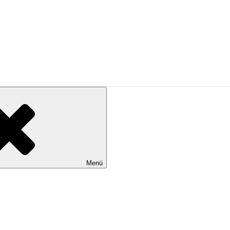
N SEIN
äsenz und Lebensfreude
Menü