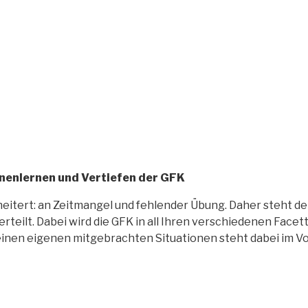
enlernen und Vertiefen der GFK
itert: an Zeitmangel und fehlender Übung. Daher steht dein
eilt. Dabei wird die GFK in all Ihren verschiedenen Facette
einen eigenen mitgebrachten Situationen steht dabei im V