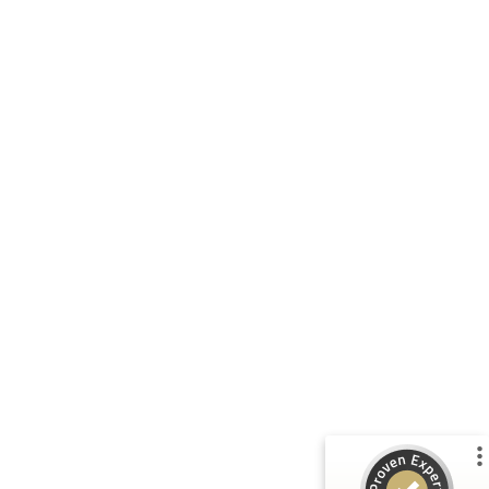
Kundenbewertungen und Erfahrungen zu
Matthias Faust
%
100
SEHR GUT
Empfehlungen auf
ProvenExpert.com
5,00
/
4,93
34
Bewertungen auf ProvenExpert.com