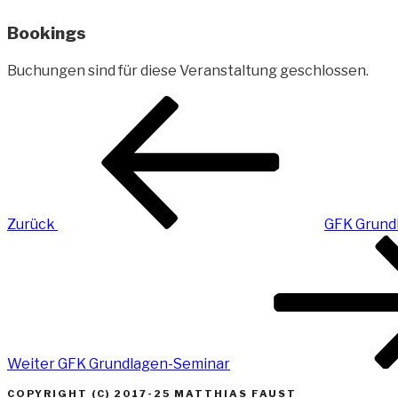
Bookings
Buchungen sind für diese Veranstaltung geschlossen.
Beitragsnavigation
Vorheriger
Beitrag
Zurück
GFK Grund
Nächster
Beitrag
Weiter
GFK Grundlagen-Seminar
COPYRIGHT (C) 2017-25 MATTHIAS FAUST