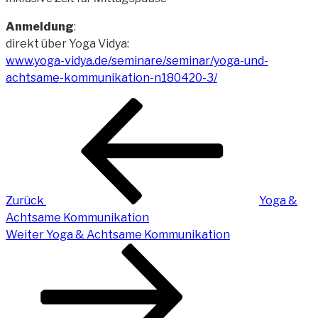
Anmeldung
:
direkt über Yoga Vidya:
www.yoga-vidya.de/seminare/seminar/yoga-und-
achtsame-kommunikation-n180420-3/
Beitragsnavigation
Vorheriger
Beitrag
Zurück
Yoga &
Achtsame Kommunikation
Nächster
Weiter
Yoga & Achtsame Kommunikation
Beitrag