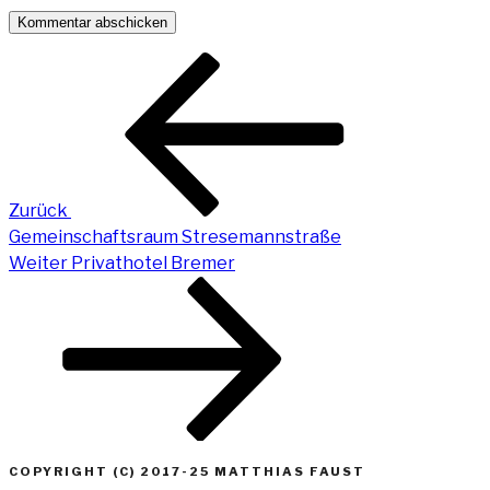
Beitragsnavigation
Vorheriger
Beitrag
Zurück
Gemeinschaftsraum Stresemannstraße
Nächster
Weiter
Privathotel Bremer
Beitrag
Kundenbewertungen und Erfahrungen zu
Matthias Faust
COPYRIGHT (C) 2017-25 MATTHIAS FAUST
SEHR GUT